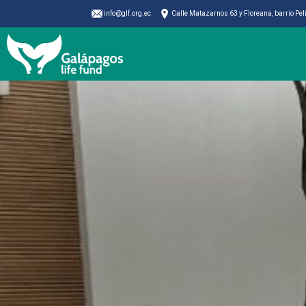
info@glf.org.ec
Calle Matazarnos 63 y Floreana, barrio Pe