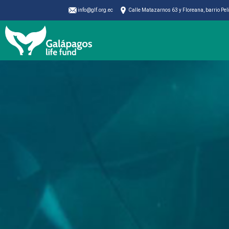
info@glf.org.ec
Calle Matazarnos 63 y Floreana, barrio Pe