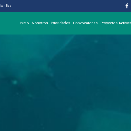
likan Bay
Inicio
Nosotros
Prioridades
Convocatorias
Proyectos Activo